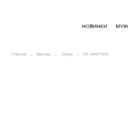
кать
НОВИНКИ
МУЖ
овары
ашем
йте
Главная
Бренды
Обувь
DR. MARTENS