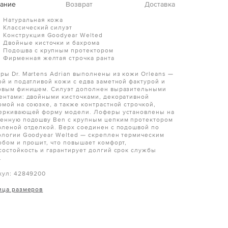
ание
Возврат
Доставка
Натуральная кожа
Классический силуэт
Конструкция Goodyear Welted
Двойные кисточки и бахрома
Подошва с крупным протектором
Фирменная желтая строчка ранта
ры Dr. Martens Adrian выполнены из кожи Orleans —
ой и податливой кожи с едва заметной фактурой и
овым финишем. Силуэт дополнен выразительными
ентами: двойными кисточками, декоративной
омой на союзке, а также контрастной строчкой,
еркивающей форму модели. Лоферы установлены на
енную подошву Ben с крупным цепким протектором
фленой отделкой. Верх соединен с подошвой по
ологии Goodyear Welted — скреплен термическим
обом и прошит, что повышает комфорт,
состойкость и гарантирует долгий срок службы
.
кул: 42849200
ица размеров