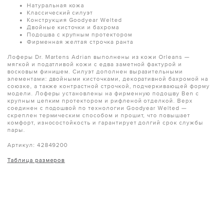
Натуральная кожа
Классический силуэт
Конструкция Goodyear Welted
Двойные кисточки и бахрома
Подошва с крупным протектором
Фирменная желтая строчка ранта
Лоферы Dr. Martens Adrian выполнены из кожи Orleans —
мягкой и податливой кожи с едва заметной фактурой и
восковым финишем. Силуэт дополнен выразительными
элементами: двойными кисточками, декоративной бахромой на
союзке, а также контрастной строчкой, подчеркивающей форму
модели. Лоферы установлены на фирменную подошву Ben с
крупным цепким протектором и рифленой отделкой. Верх
соединен с подошвой по технологии Goodyear Welted —
скреплен термическим способом и прошит, что повышает
комфорт, износостойкость и гарантирует долгий срок службы
пары.
Артикул: 42849200
Таблица размеров