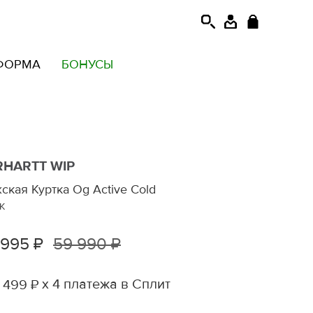
ФОРМА
БОНУСЫ
RHARTT WIP
ская Куртка Og Active Cold
K
 995 ₽
59 990 ₽
х 4 платежа в Сплит
 499 ₽