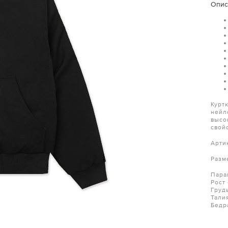
Опис
Курт
нейл
высо
свой
Арти
Разм
Пара
Рост
Груд
Тали
Бедр