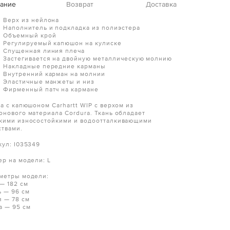
ание
Возврат
Доставка
Верх из нейлона
Наполнитель и подкладка из полиэстера
Объемный крой
Регулируемый капюшон на кулиске
Спущенная линия плеча
Застегивается на двойную металлическую молнию
Накладные передние карманы
Внутренний карман на молнии
Эластичные манжеты и низ
Фирменный патч на кармане
ка с капюшоном Carhartt WIP с верхом из
онового материала Cordura. Ткань обладает
кими износостойкими и водоотталкивающими
ствами.
кул: I035349
ер на модели: L
метры модели:
 — 182 см
ь — 96 см
я — 78 см
а — 95 см