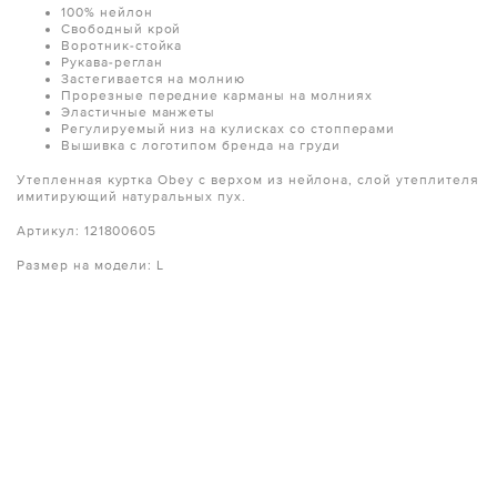
100% нейлон
Свободный крой
Воротник-стойка
Рукава-реглан
Застегивается на молнию
Прорезные передние карманы на молниях
Эластичные манжеты
Регулируемый низ на кулисках со стопперами
Вышивка с логотипом бренда на груди
Утепленная куртка Obey с верхом из нейлона, слой утеплителя
имитирующий натуральных пух.
Артикул: 121800605
Размер на модели: L