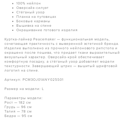
100% нейлон
Оверсайз-силуэт
Стёганый узор
Планка на пуговицах
Боковые карманы
Вышивка на спине
Окрашивание готового изделия
Куртка-лайнер Peacemaker — функциональная модель,
сочетающая практичность с выверенной эстетикой бренда.
Изделие выполнено из прочного нейлонового рипстопа и
окрашено после пошива, что придает ткани выразительный
визуальный характер. Оверсайз-крой обеспечивает
комфортную посадку, а стёганый узор добавляет модели
текстурности. Завершающий штрих — вышитый шрифтовой
логотип на спине.
Артикул: PCM3OJ01ANY025S01
Размер на модели: L
Параметры модели:
Рост — 182 см
Грудь — 96 см
Талия — 78 см
Бедра — 95 см