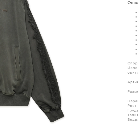
Опис
Спор
Изде
ориг
Арти
Разм
Пара
Рост
Груд
Тали
Бедр