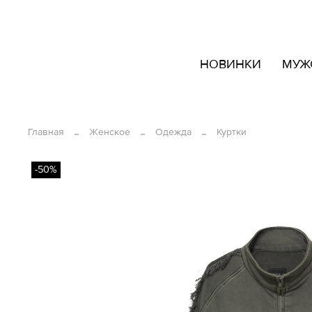
кать
НОВИНКИ
МУЖ
овары
ашем
йте
Главная
Женское
Одежда
Куртки
-50%