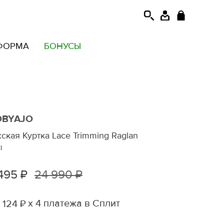
ФОРМА
БОНУСЫ
OBYAJO
ская Куртка Lace Trimming Raglan
I
495 ₽
24 990 ₽
х 4 платежа в Сплит
 124 ₽