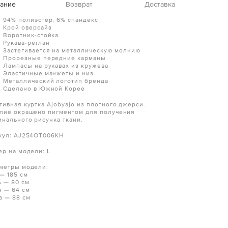
ание
Возврат
Доставка
94% полиэстер, 6% спандекс
Крой оверсайз
Воротник-стойка
Рукава-реглан
Застегивается на металлическую молнию
Прорезные передние карманы
Лампасы на рукавах из кружева
Эластичные манжеты и низ
Металлический логотип бренда
Сделано в Южной Корее
тивная куртка Ajobyajo из плотного джерси.
лие окрашено пигментом для получения
инального рисунка ткани.
кул: AJ254OT006KH
ер на модели: L
метры модели:
 — 185 см
ь — 80 см
я — 64 см
а — 88 см