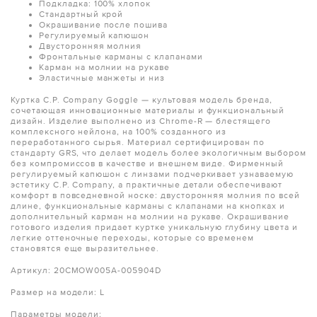
Подкладка: 100% хлопок
Стандартный крой
Окрашивание после пошива
Регулируемый капюшон
Двусторонняя молния
Фронтальные карманы с клапанами
Карман на молнии на рукаве
Эластичные манжеты и низ
Куртка C.P. Company Goggle — культовая модель бренда,
сочетающая инновационные материалы и функциональный
дизайн. Изделие выполнено из Chrome-R — блестящего
комплексного нейлона, на 100% созданного из
переработанного сырья. Материал сертифицирован по
стандарту GRS, что делает модель более экологичным выбором
без компромиссов в качестве и внешнем виде. Фирменный
регулируемый капюшон с линзами подчеркивает узнаваемую
эстетику C.P. Company, а практичные детали обеспечивают
комфорт в повседневной носке: двусторонняя молния по всей
длине, функциональные карманы с клапанами на кнопках и
дополнительный карман на молнии на рукаве. Окрашивание
готового изделия придает куртке уникальную глубину цвета и
легкие оттеночные переходы, которые со временем
становятся еще выразительнее.
Артикул: 20CMOW005A-005904D
Размер на модели: L
Параметры модели: