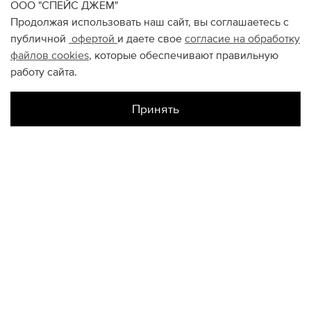
ООО "СПЕЙС ДЖЕМ"
Продолжая использовать наш сайт, вы соглашаетесь с
публичной
офертой
и даете свое
согласие на обработку
файлов
cookies
, которые обеспечивают правильную
работу сайта.
Принять
Наличие в магазинах
Авиапарк
US8
US8.5
US9.5
US10.5
US11
US11.5
Атриум
US8
US8.5
US9
US9.5
US10.5