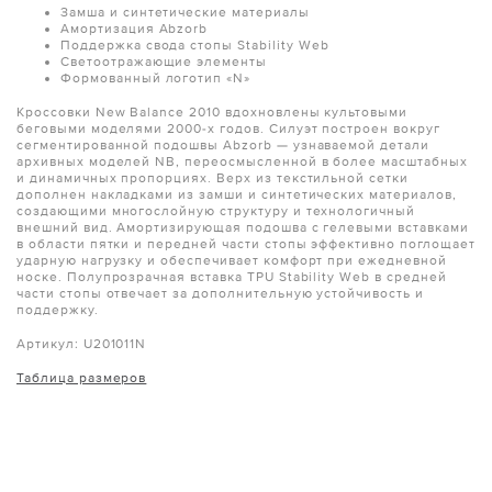
Замша и синтетические материалы
Амортизация Abzorb
Поддержка свода стопы Stability Web
Светоотражающие элементы
Формованный логотип «N»
Кроссовки New Balance 2010 вдохновлены культовыми
беговыми моделями 2000-х годов. Силуэт построен вокруг
сегментированной подошвы Abzorb — узнаваемой детали
архивных моделей NB, переосмысленной в более масштабных
и динамичных пропорциях. Верх из текстильной сетки
дополнен накладками из замши и синтетических материалов,
создающими многослойную структуру и технологичный
внешний вид. Амортизирующая подошва с гелевыми вставками
в области пятки и передней части стопы эффективно поглощает
ударную нагрузку и обеспечивает комфорт при ежедневной
носке. Полупрозрачная вставка TPU Stability Web в средней
части стопы отвечает за дополнительную устойчивость и
поддержку.
Артикул: U201011N
Таблица размеров