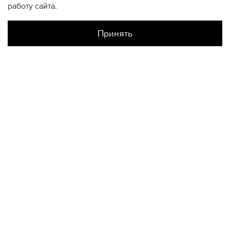
работу сайта.
Принять
Наличие в магазинах
Склад Интернет-Магазина
UK4
UK4.5
UK5
UK5.5
UK6
UK6.5
UK7
КОНТАКТЫ
+74950676666
Ежедневно с 10:00 до 22:00