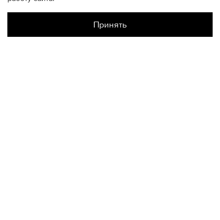
Принять
Наличие в магазинах
Склад Интернет-Магазина
US4
US4.5
US6.5
US7
КОНТАКТЫ
+74950676666
Ежедневно с 10:00 до 22:00