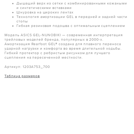
Дышащий верх из сетки с комбинированными кожаными
и синтетическими вставками
Шнуровка на широких лентах
Технология амортизации GEL в передней и задней части
стопы
Гибкая резиновая подошва с оптимальным сцеплением
Модель ASICS GEL-NUNOBIKI — современная интерпретация
трейловых моделей бренда, популярных в 2000-х.
Амортизация Rearfoot GEL® создана для плавного переноса
ударной нагрузки и комфорта во время длительной ходьбы.
Гибкий протектор с ребристым рисунком для лучшего
сцепления на пересеченной местности.
Артикул: 1203A753_700
Таблица размеров