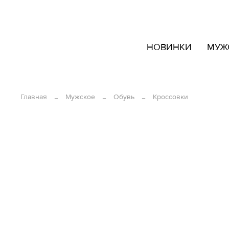
кать
НОВИНКИ
МУЖ
овары
ашем
йте
Главная
Мужское
Обувь
Кроссовки