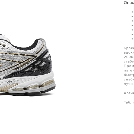
Опис
Крос
вдох
2000
стаб
Пром
пате
быст
снаб
лучш
Арти
Табл