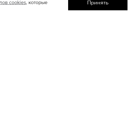
Принять
йлов
cookies
, которые
Атриум
US7
US9
US6
US8
ТАКТЫ
50676666
невно с 10:00 до 22:00