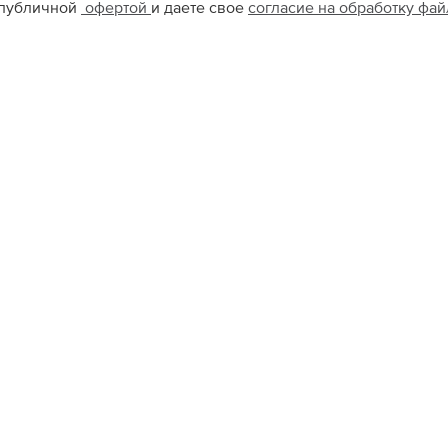
 публичной
офертой
и даете свое
согласие на обработку фа
Садовая Спб
Цветной
US5.5
US4
US7
US4
US5
US9
5
Ю
КОН
+749
Ежед