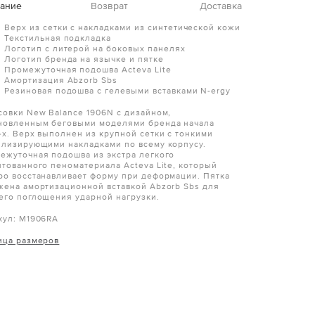
ание
Возврат
Доставка
Верх из сетки с накладками из синтетической кожи
Текстильная подкладка
Логотип с литерой на боковых панелях
Логотип бренда на язычке и пятке
Промежуточная подошва Acteva Lite
Амортизация Abzorb Sbs
Резиновая подошва с гелевыми вставками N-ergy
совки New Balance 1906N с дизайном,
новленным беговыми моделями бренда начала
-х. Верх выполнен из крупной сетки с тонкими
илизирующими накладками по всему корпусу.
ежуточная подошва из экстра легкого
нтованного пеноматериала Acteva Lite, который
ро восстанавливает форму при деформации. Пятка
жена амортизационной вставкой Abzorb Sbs для
его поглощения ударной нагрузки.
кул: M1906RA
ица размеров