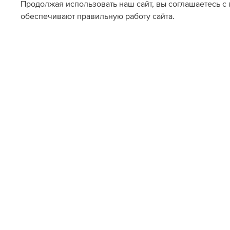
Продолжая использовать наш сайт, вы соглашаетесь с
обеспечивают правильную работу сайта.
Наличие в магазинах
Метрополис
Галерея Спб
US8
US4
US4.5
US5
US4
US4.5
US5
US5.5
US7
US9
US10
US7
US7.5
US8.5
US10.5
US6
US11
US10
US10.5
US11.
О НАС
ПОМОЩЬ ПОКУПАТЕЛ
Магазины - KIXBOX
Доставка и оплата
Контакты
Условия возврата