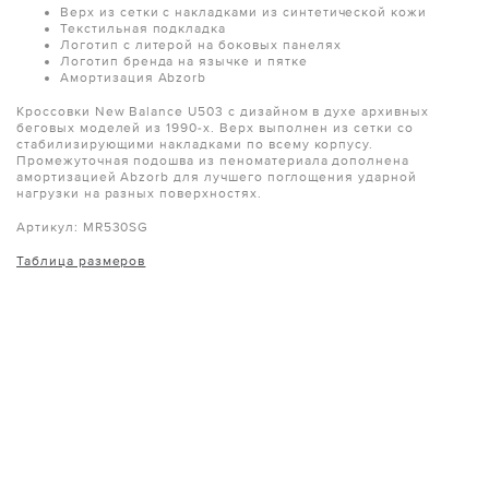
Верх из сетки с накладками из синтетической кожи
Текстильная подкладка
Логотип с литерой на боковых панелях
Логотип бренда на язычке и пятке
Амортизация Abzorb
Кроссовки New Balance U503 с дизайном в духе архивных
беговых моделей из 1990-х. Верх выполнен из сетки со
стабилизирующими накладками по всему корпусу.
Промежуточная подошва из пеноматериала дополнена
амортизацией Abzorb для лучшего поглощения ударной
нагрузки на разных поверхностях.
Артикул: MR530SG
Таблица размеров