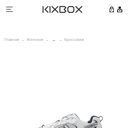
0
Главная
Женское
...
Кроссовки