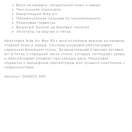
Верх из канваса, натуральной кожи и замши
Текстильная подкладка
Амортизация Nike Air
Промежуточная подошва из пеноматериала
Резиновая подметка
Вышитый Swoosh на боковых панелях
Логотипы на язычке и пятке
Кроссовки Nike Air Max 95 с многослойным верхом из канваса,
гладкой кожи и замши. Система шнуровки обеспечивает
надежную фиксацию стопы. За амортизацию отвечают вставки
Air в пятке и передней части стопы, которые поглощает удары
и обеспечивают комфорт при каждом шаге. Резиновая
подметка с рельефным протектором для лучшего сцепления с
поверхностями.
Артикул: DQ9323-200