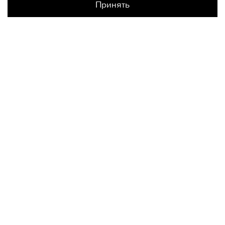
Принять
Наличие в магазинах
КОНТАКТЫ
+74950676666
Ежедневно с 10:00 до 22:00
О НАС