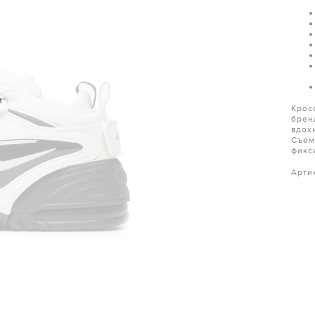
и
Кросс
брен
вдох
Съем
фикс
Арти