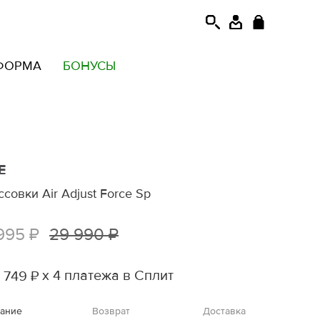
ФОРМА
БОНУСЫ
E
совки Air Adjust Force Sp
995 ₽
29 990 ₽
х 4 платежа в Сплит
 749 ₽
ание
Возврат
Доставка