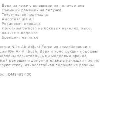
Верх из кожи с вставками из полиуретана
Съемный ремешок на липучке
Текстильная подкладка
Амортизация Air
Резиновая подошва
Логотипы Swoosh на боковых панелях, мысе,
язычке и подошве
Брендинг на пятке
овки Nike Air Adjust Force из коллаборации с
дом Юн Ан Ambush. Верх и конструкция подошвы
новлены баскетбольными моделями бренда.
ный ремешок и дополнительные накладки прочно
ируют стопу, износостойкая подошва из резины.
кул: DM8465-100