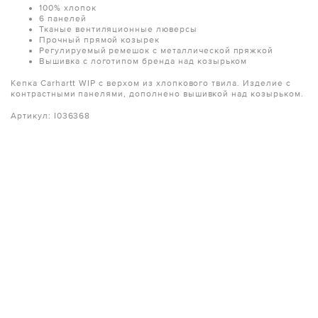
100% хлопок
6 панелей
Тканые вентиляционные люверсы
Прочный прямой козырек
Регулируемый ремешок с металлической пряжкой
Вышивка с логотипом бренда над козырьком
Кепка Carhartt WIP с верхом из хлопкового твила. Изделие с
контрастными панелями, дополнено вышивкой над козырьком.
Артикул: I036368