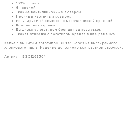
100% хлопок
6 панелей
Тканые вентиляционные люверсы
Прочный изогнутый козырек
Регулируемый ремешок с металлической пряжкой
Контрастная строчка
Вышивка с логотипом бренда над козырьком
Тканая этикетка с логотипом бренда в шве ремешка
Кепка с вышитым логотипом Butter Goods из выстиранного
хлопкового твила. Изделие дополнено контрастной строчкой.
Артикул: BGQ1268504