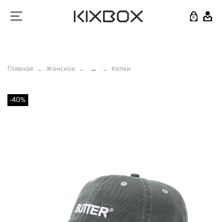
0
Главная
Женское
...
Кепки
-40%