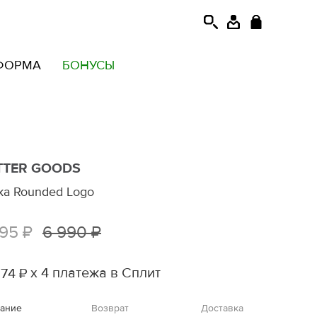
ФОРМА
БОНУСЫ
TTER GOODS
ка Rounded Logo
495 ₽
6 990 ₽
х 4 платежа в Сплит
74 ₽
ание
Возврат
Доставка