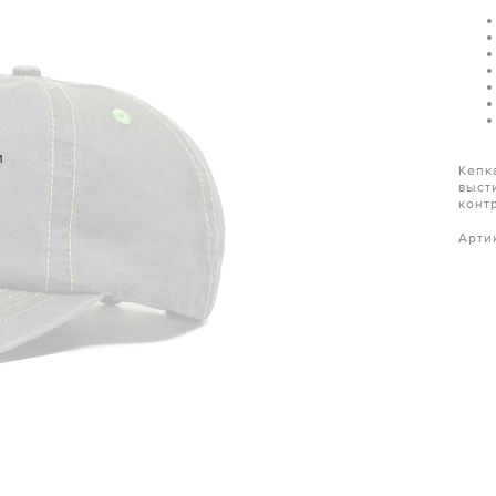
и
Кепк
выст
конт
Арти