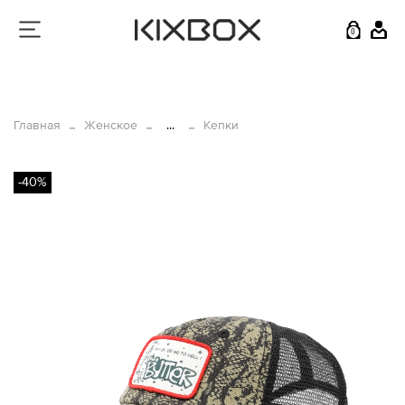
0
Главная
Женское
...
Кепки
-40%