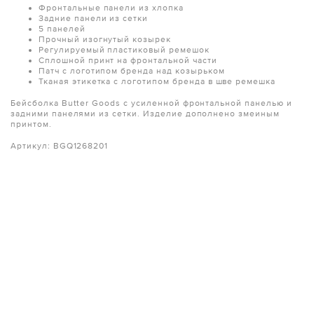
Фронтальные панели из хлопка
Задние панели из сетки
5 панелей
Прочный изогнутый козырек
Регулируемый пластиковый ремешок
Сплошной принт на фронтальной части
Патч с логотипом бренда над козырьком
Тканая этикетка с логотипом бренда в шве ремешка
Бейсболка Butter Goods с усиленной фронтальной панелью и
задними панелями из сетки. Изделие дополнено змеиным
принтом.
Артикул: BGQ1268201