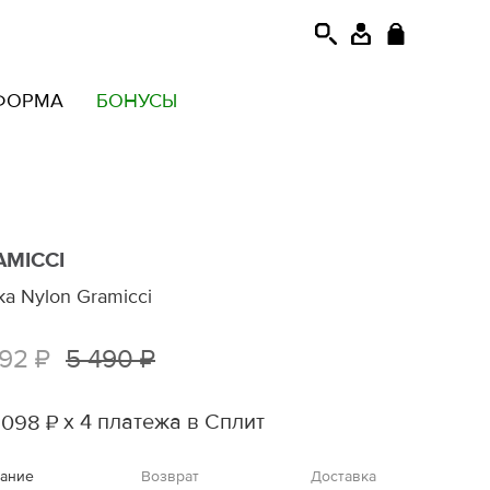
ФОРМА
БОНУСЫ
AMICCI
ка Nylon Gramicci
392 ₽
5 490 ₽
х 4 платежа в Сплит
 098 ₽
ание
Возврат
Доставка