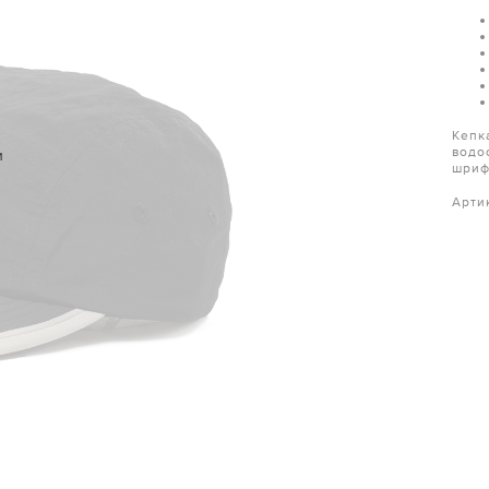
Кепк
водо
и
шриф
Арти