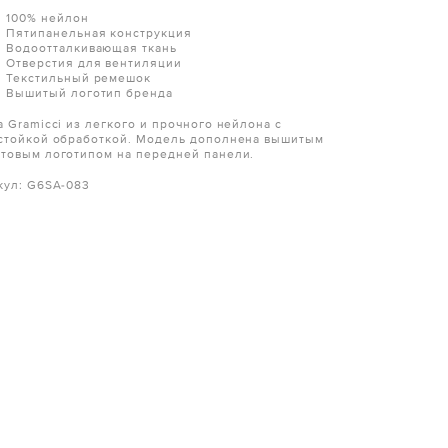
100% нейлон
Пятипанельная конструкция
Водоотталкивающая ткань
Отверстия для вентиляции
Текстильный ремешок
Вышитый логотип бренда
а Gramicci из легкого и прочного нейлона с
стойкой обработкой. Модель дополнена вышитым
товым логотипом на передней панели.
кул: G6SA-083