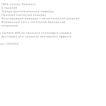
100% хлопок 'Dearborn'
6 панелей
Тканые вентиляционные люверсы
Прочный изогнутый козырек
Регулируемый ремешок с металлической пряжкой
Фирменный патч с логотипом бренда над
козырьком
а Carhartt WIP из прочного хлопкового канваса.
ь выстирана для создания винтажного эффекта.
кул: I033359