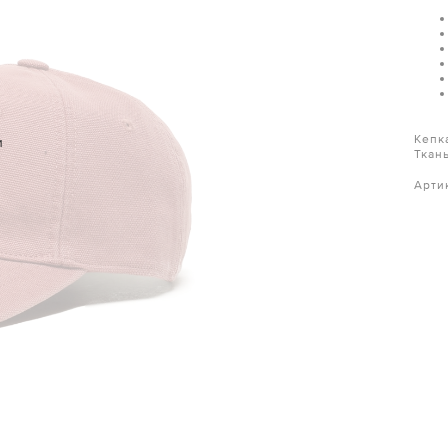
Кепк
и
Ткан
Арти