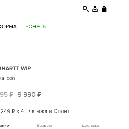
ФОРМА
БОНУСЫ
RHARTT WIP
ка Icon
995 ₽
9 990 ₽
х 4 платежа в Сплит
 249 ₽
ание
Возврат
Доставка