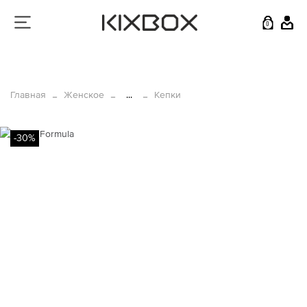
0
Главная
Женское
...
Кепки
-30%