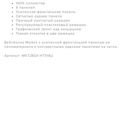
100% полиэстер
5 панелей
Усиленная фронтальная панель
Сетчатые задние панели
Прочный изогнутый козырек
Регулируемый пластиковый ремешок
Графический принт над козырьком
Тканая этикетка в шве ремешка
Бейсболка Market с усиленной фронтальной панелью из
пеноматериала и контрастными задними панелями из сетки.
Артикул: MKT26Q1-HT0162