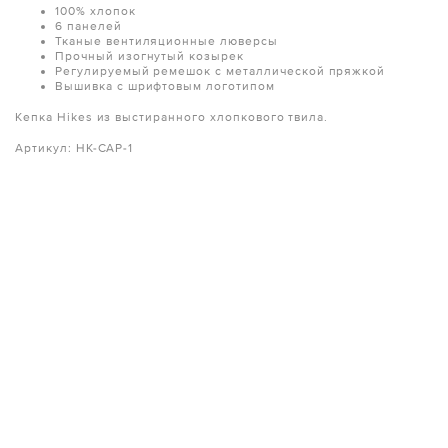
100% хлопок
6 панелей
Тканые вентиляционные люверсы
Прочный изогнутый козырек
Регулируемый ремешок с металлической пряжкой
Вышивка с шрифтовым логотипом
Кепка Hikes из выстиранного хлопкового твила.
Артикул: HK-CAP-1