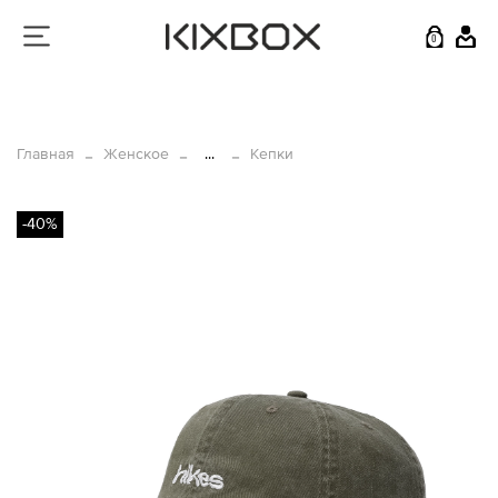
0
Главная
Женское
...
Кепки
-40%