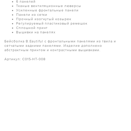
6 панелей
Тканые вентиляционные люверсы
Усиленные фронтальные панели
Панели из сетки
Прочный изогнутый козырек
Регулируемый пластиковый ремешок
Сплошной принт
Вышивки на панелях
Бейсболка B.Eautiful с фронтальными панелями из твила и
сетчатыми задними панелями. Изделие дополнено
абстрактным принтом и контрастными вышивками.
Артикул: C015-HT-008