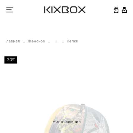
0
Главная
Женское
...
Кепки
-30%
Нет в наличии