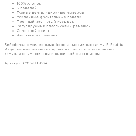
100% хлопок
6 панелей
Тканые вентиляционные люверсы
Усиленные фронтальные панели
Прочный изогнутый козырек
Регулируемый пластиковый ремешок
Сплошной принт
Вышивки на панелях
Бейсболка с усиленными фронтальными панелями B.Eautiful.
Изделие выполнено из прочного рипстопа, дополнено
камуфляжным принтом и вышивкой с логотипом.
Артикул: C015-HT-004