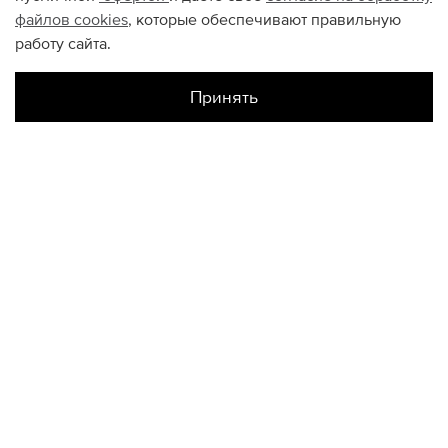
файлов
cookies
, которые обеспечивают правильную
работу сайта.
Принять
Наличие в магазинах
Цветной
ONESIZE
Галерея Спб
ONESIZE