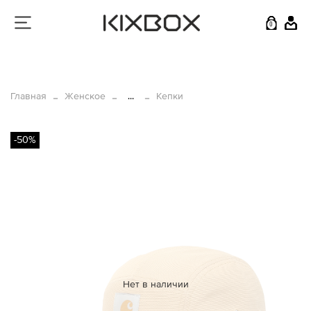
0
Главная
Женское
...
Кепки
-50%
Нет в наличии