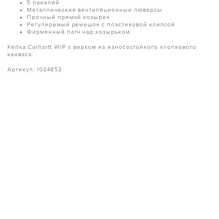
5 панелей
Металлические вентиляционные люверсы
Прочный прямой козырек
Регулиремый ремешок с пластиковой клипсой
Фирменный патч над козырьком
Кепка Carhartt WIP с верхом из износостойкого хлопкового
канваса.
Артикул: I034853