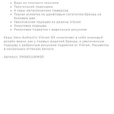
Верх из плотного текстиля
Текстильная подкладка
4 пары металлических люверсов
Тканая этикетка со шрифтовым логотипом бренда на
боковом шве
Увеличенная подошва из резины Vibram
Окантовка подошвы
Резиновая подметка с вафельным рисунком
Кеды Vans Authentic Vibram DX сочетатают в себе знаковый
дизайн верха, как у первых моделей бренда, и увеличенную
подошву с ребристым рисунком подметки от Vibram. Расцветка
в нескольких оттенках белого.
Артикул:
VN0A5JLWW00