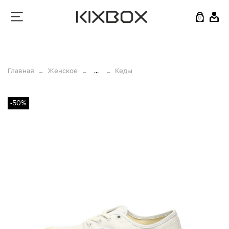
0
Главная
Женское
...
Кеды
-50%