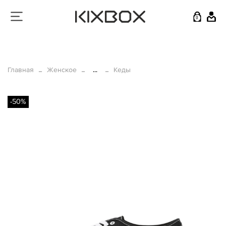
0
Главная
Женское
...
Кеды
-50%