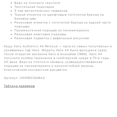
Верх из плотного текстиля
Текстильная подкладка
5 пар металлических люверсов
Тканая этикетка со шрифтовым логотипом бренда на
боковом шве
Резиновая этикетка с логотипом бренда на задней части
подошвы
Промежуточная подошва из пеноматериала
Резиновая окантовка подошвы
Резиновая подметка с вафельным рисунком
Кеды Vans Authentic 44 Reissue — одна из самых популярных и
узнаваемых пар Vans. Модель Vans 44 была выпущена сразу
после открытия магазина Vans в Анахайме (1966). Vans 44
получили особое признание в скейтерской среде в 70-е годы
XX века. Верх из плотного канваса, усовершенствованная
подошва из пеноматериала и износостойкой резины.
Классическая контрастная расцветка.
Артикул:
VN000CQABA2
Таблица размеров