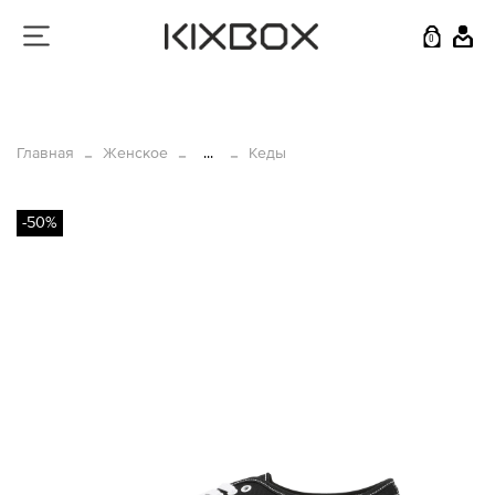
0
Главная
Женское
...
Кеды
-50%