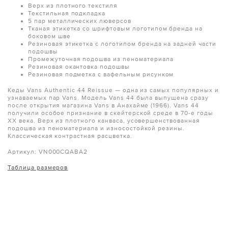
Верх из плотного текстиля
Текстильная подкладка
5 пар металлических люверсов
Тканая этикетка со шрифтовым логотипом бренда на
боковом шве
Резиновая этикетка с логотипом бренда на задней части
подошвы
Промежуточная подошва из пеноматериала
Резиновая окантовка подошвы
Резиновая подметка с вафельным рисунком
Кеды Vans Authentic 44 Reissue — одна из самых популярных и
узнаваемых пар Vans. Модель Vans 44 была выпущена сразу
после открытия магазина Vans в Анахайме (1966). Vans 44
получили особое признание в скейтерской среде в 70-е годы
XX века. Верх из плотного канваса, усовершенствованная
подошва из пеноматериала и износостойкой резины.
Классическая контрастная расцветка.
Артикул:
VN000CQABA2
Таблица размеров