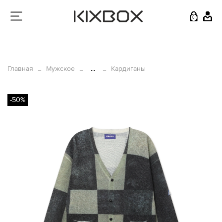
0
Главная
Мужское
...
Кардиганы
-50%