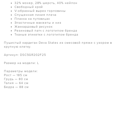
32% мохер, 28% шерсть, 40% нейлон
Свободный крой
V-образный вырез горловины
Спущенная линия плеча
Планка на пуговицах
Эластичные манжеты и низ
Жаккардовый рисунок
Резиновый патч с логотипом бренда
Тканые этикетки с логотипом бренда
Пушистый кардиган Deva States из смесовой пряжи с узором в
крупную клетку.
Артикул: DSC5GR202F25
Размер на модели: L
Параметры модели:
Рост — 185 см
Грудь — 80 см
Талия — 64 см
Бедра — 88 см