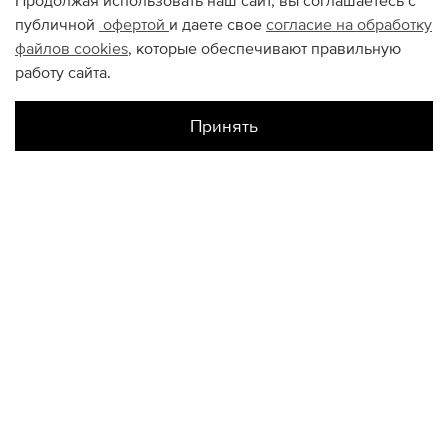
Продолжая использовать наш сайт, вы соглашаетесь с
публичной
офертой
и даете свое
согласие на обработку
файлов
cookies
, которые обеспечивают правильную
работу сайта.
Принять
Наличие в магазинах
Склад Интернет-Магазина
M
L
XL
КОНТАКТЫ