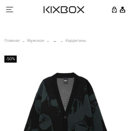
0
Главная
Мужское
...
Кардиганы
-50%