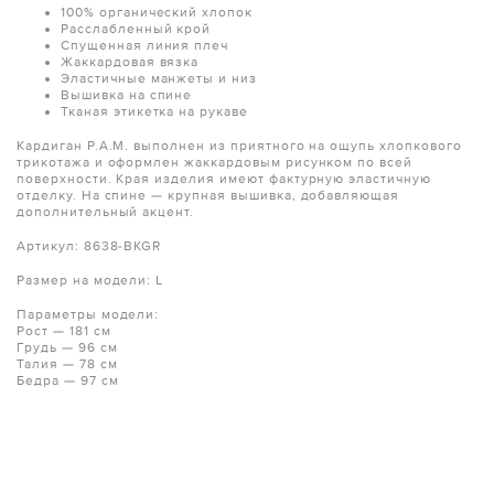
100% органический хлопок
Расслабленный крой
Спущенная линия плеч
Жаккардовая вязка
Эластичные манжеты и низ
Вышивка на спине
Тканая этикетка на рукаве
Кардиган P.A.M. выполнен из приятного на ощупь хлопкового
трикотажа и оформлен жаккардовым рисунком по всей
поверхности. Края изделия имеют фактурную эластичную
отделку. На спине — крупная вышивка, добавляющая
дополнительный акцент.
Артикул: 8638-BKGR
Размер на модели: L
Параметры модели:
Рост — 181 см
Грудь — 96 см
Талия — 78 см
Бедра — 97 см