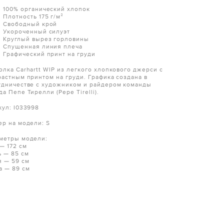
100% органический хлопок
Плотность 175 г/м²
Свободный крой
Укороченный силуэт
Круглый вырез горловины
Спущенная линия плеча
Графический принт на груди
олка Carhartt WIP из легкого хлопкового джерси с
растным принтом на груди. Графика создана в
удничестве с художником и райдером команды
а Пепе Тирелли (Pepe Tirelli).
кул: I033998
ер на модели:
S
метры модели:
— 172 см
ь — 85 см
я — 59 см
а — 89 см