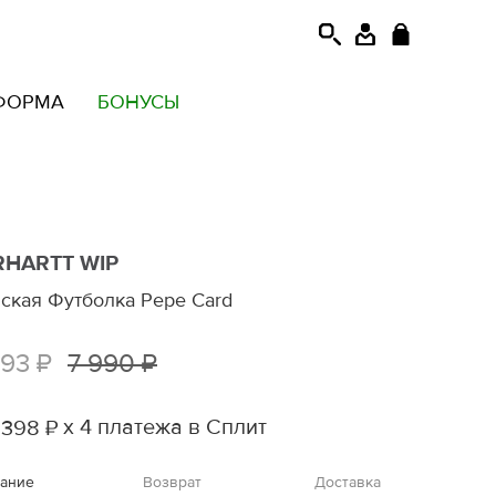
ФОРМА
БОНУСЫ
RHARTT WIP
ская Футболка Pepe Card
593 ₽
7 990 ₽
х 4 платежа в Сплит
 398 ₽
ание
Возврат
Доставка