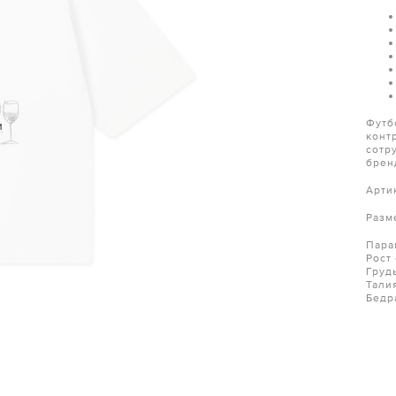
Футб
и
конт
сотр
бренд
Арти
Разм
Пара
Рост 
Груд
Тали
Бедр