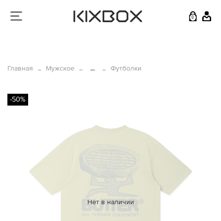
0
Главная
Мужское
...
Футболки
-50%
Нет в наличии