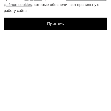
файлов
cookies
, которые обеспечивают правильную
работу сайта.
Принять
Наличие в магазинах
Склад Интернет-Магазина
S
КОНТАКТЫ
+74950676666