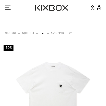
0
Главная
Бренды
...
CARHARTT WIP
-50%