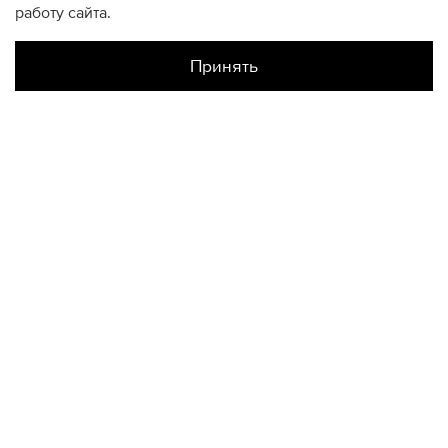
работу сайта.
Принять
Наличие в магазинах
Склад Интернет-Магазина
S
M
L
XL
XXL
КОНТАКТЫ
+74950676666
Ежедневно с 10:00 до 22:00