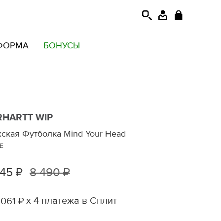
ФОРМА
БОНУСЫ
RHARTT WIP
ская Футболка Mind Your Head
E
245 ₽
8 490 ₽
х 4 платежа в Сплит
 061 ₽