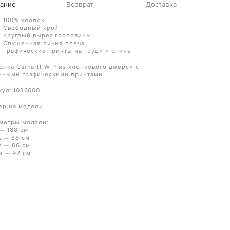
ание
Возврат
Доставка
100% хлопок
Свободный крой
Круглый вырез горловины
Спущенная линия плеча
Графические принты на груди и спине
олка Carhartt WIP из хлопкового джерси с
нными графическими принтами.
кул: I036000
ер на модели: L
метры модели:
 — 188 см
ь — 88 см
я — 66 см
а — 92 см