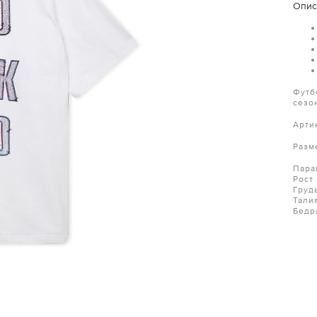
Опис
Футб
сезо
Арти
Разм
Пара
Рост
Груд
Тали
Бедр