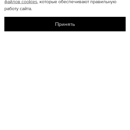
файлов
cookies
, которые обеспечивают правильную
работу сайта.
Принять
Наличие в магазинах
Атриум
S
M
L
XL
Галерея Спб
L
XL
XXL
Метрополис