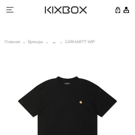
0
Главная
Бренды
...
CARHARTT WIP