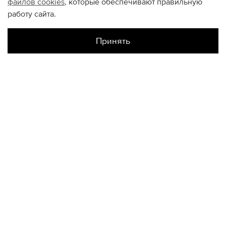
файлов
cookies
, которые обеспечивают правильную
работу сайта.
Принять
Наличие в магазинах
Склад Интернет-Магазина
S
M
L
XL
XXL
КОНТАКТЫ
+74950676666