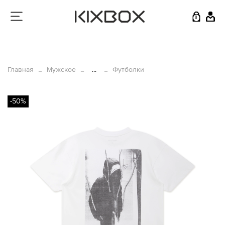
0
Главная
Мужское
...
Футболки
-50%