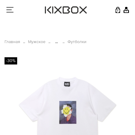
0
Главная
Мужское
...
Футболки
-30%