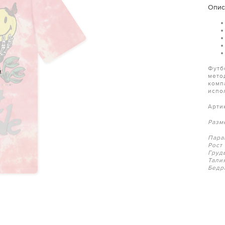
Опис
Футб
и
мето
комп
испо
Арти
Разм
Пара
Рост
Груд
Тали
Бедр