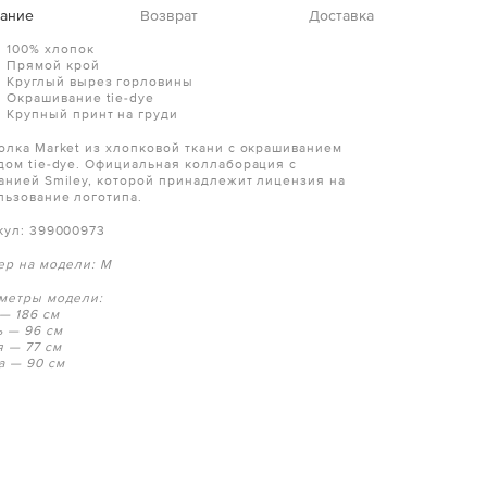
ание
Возврат
Доставка
100% хлопок
Прямой крой
Круглый вырез горловины
Окрашивание tie-dye
Крупный принт на груди
олка Market из хлопковой ткани с окрашиванием
дом tie-dye. Официальная коллаборация с
анией Smiley, которой принадлежит лицензия на
льзование логотипа.
кул: 399000973
ер на модели: M
метры модели:
 — 186 см
ь — 96 см
я — 77 см
а — 90 см