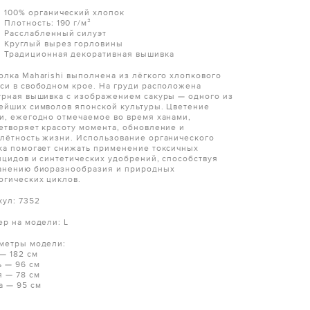
100% органический хлопок
Плотность: 190 г/м²
Расслабленный силуэт
Круглый вырез горловины
Традиционная декоративная вышивка
олка Maharishi выполнена из лёгкого хлопкового
си в свободном крое. На груди расположена
урная вышивка с изображением сакуры — одного из
ейших символов японской культуры. Цветение
и, ежегодно отмечаемое во время ханами,
етворяет красоту момента, обновление и
лётность жизни. Использование органического
ка помогает снижать применение токсичных
ицидов и синтетических удобрений, способствуя
анению биоразнообразия и природных
огических циклов.
кул: 7352
ер на модели: L
метры модели:
 — 182 см
ь — 96 см
я — 78 см
а — 95 см