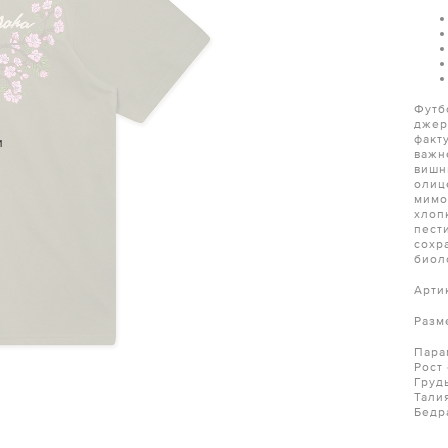
Футб
джер
факт
и
важн
вишн
олиц
мимо
хлоп
пест
сохр
биол
Арти
Разм
Пара
Рост
Груд
Тали
Бедр