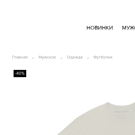
кать
НОВИНКИ
МУЖ
овары
ашем
йте
Главная
Мужское
Одежда
Футболки
-40%