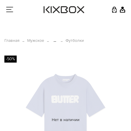
0
Главная
Мужское
...
Футболки
-50%
Нет в наличии