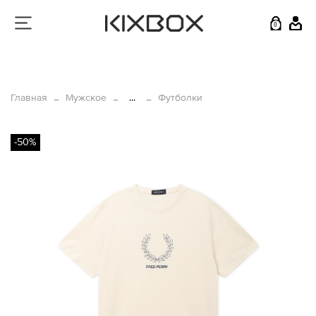
0
Главная
Мужское
...
Футболки
-50%