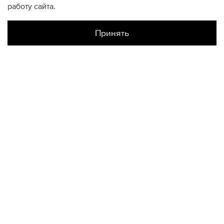
работу сайта.
Принять
Наличие в магазинах
Склад Интернет-Магазина
L
КОНТАКТЫ
+74950676666
Ежедневно с 10:00 до 22:00