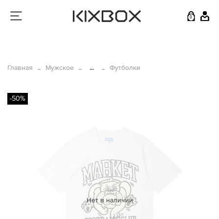
0
Главная
Мужское
...
Футболки
-50%
Нет в наличии