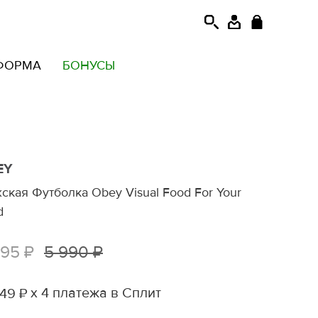
ФОРМА
БОНУСЫ
EY
ская Футболка Obey Visual Food For Your
d
995 ₽
5 990 ₽
х 4 платежа в Сплит
49 ₽