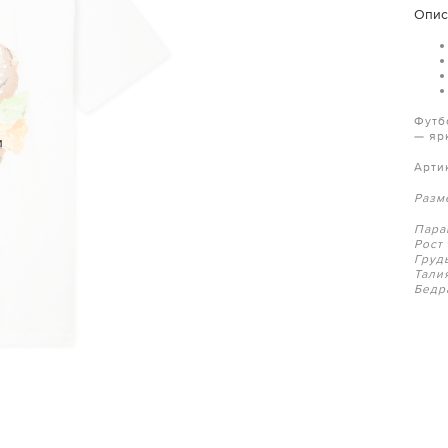
Опис
Футб
— яр
и
Арти
Разм
Пара
Рост
Груд
Тали
Бедр