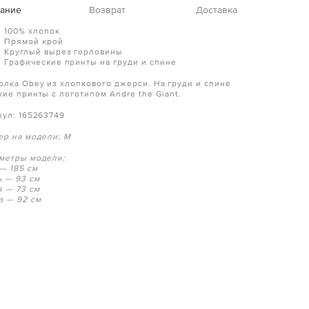
ание
Возврат
Доставка
100% хлопок
Прямой крой
Круглый вырез горловины
Графические принты на груди и спине
олка Obey из хлопкового джерси. На груди и спине
кие принты с логотипом Andre the Giant.
кул:
165263749
ер на модели: M
метры модели:
 — 185 см
ь — 93 см
я — 73 см
а — 92 см