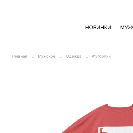
кать
НОВИНКИ
МУЖ
овары
ашем
йте
Главная
Мужское
Одежда
Футболки