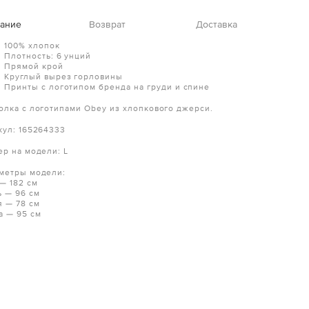
ание
Возврат
Доставка
100% хлопок
Плотность: 6 унций
Прямой крой
Круглый вырез горловины
Принты с логотипом бренда на груди и спине
олка с логотипами Obey из хлопкового джерси.
кул: 165264333
ер на модели: L
метры модели:
 — 182 см
ь — 96 см
я — 78 см
а — 95 см