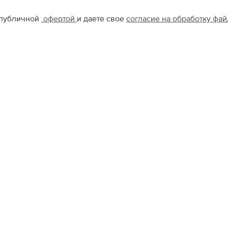
 публичной
офертой
и даете свое
согласие на обработку фа
Атриум
Авиапарк
S
M
L
XL
S
M
L
Ю
КОН