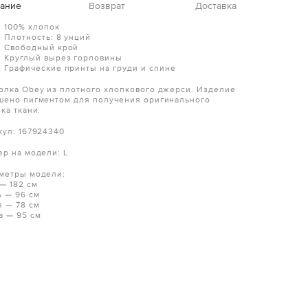
ание
Возврат
Доставка
100% хлопок
Плотность: 8 унций
Свободный крой
Круглый вырез горловины
Графические принты на груди и спине
олка Obey из плотного хлопкового джерси. Изделие
шено пигментом для получения оригинального
ка ткани.
кул: 167924340
ер на модели: L
метры модели:
 — 182 см
ь — 96 см
я — 78 см
а — 95 см