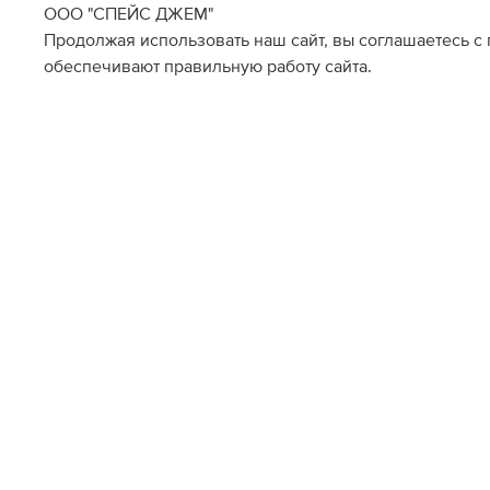
ООО "СПЕЙС ДЖЕМ"
Продолжая использовать наш сайт, вы соглашаетесь с
обеспечивают правильную работу сайта.
Наличие в магазинах
Метрополис
Цветной
S
M
L
XL
S
M
L
XL
Склад Интернет-Магазина
M
L
XL
О НАС
ПОМОЩЬ ПОКУПАТЕЛ