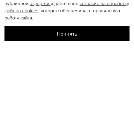
публичной
офертой
и даете свое
согласие на обработку
файлов
cookies
, которые обеспечивают правильную
работу сайта.
Принять
Наличие в магазинах
Метрополис
S
M
L
XL
Цветной
S
M
L
XL