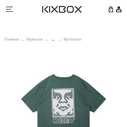
0
Главная
Мужское
...
Футболки