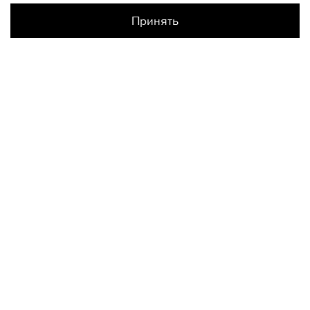
Принять
Наличие в магазинах
Склад Интернет-Магазина
S
КОНТАКТЫ
+74950676666
Ежедневно с 10:00 до 22:00