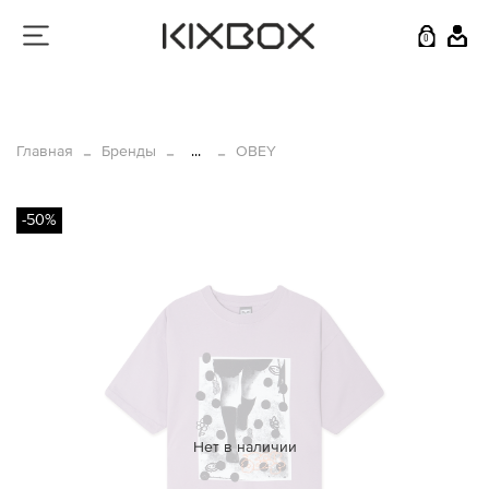
0
Главная
Бренды
...
OBEY
-50%
Нет в наличии