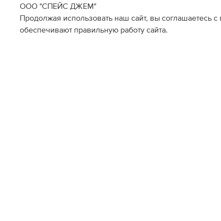
ООО "СПЕЙС ДЖЕМ"
Продолжая использовать наш сайт, вы соглашаетесь с
обеспечивают правильную работу сайта.
Наличие в магазинах
Метрополис
Садовая Спб
S
M
L
XL
XXL
S
M
L
XL
XXL
Склад Интернет-Магазина
M
L
XL
XXL
О НАС
ПОМОЩЬ ПОКУПАТЕЛ