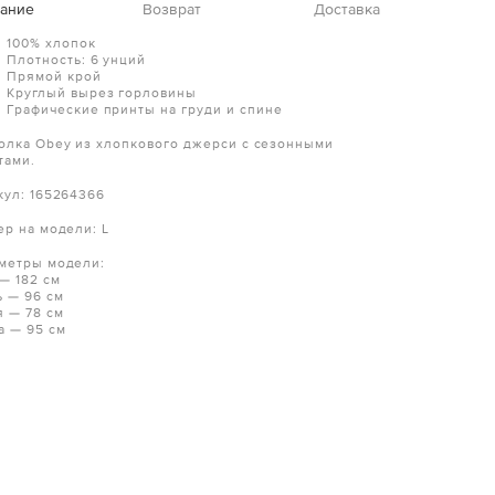
ание
Возврат
Доставка
100% хлопок
Плотность: 6 унций
Прямой крой
Круглый вырез горловины
Графические принты на груди и спине
олка Obey из хлопкового джерси с сезонными
тами.
кул: 165264366
ер на модели: L
метры модели:
 — 182 см
ь — 96 см
я — 78 см
а — 95 см