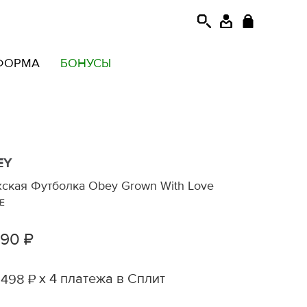
ФОРМА
БОНУСЫ
EY
ская Футболка Obey Grown With Love
E
990 ₽
х 4 платежа в Сплит
 498 ₽