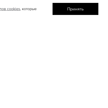
Принять
йлов
cookies
, которые
Авиапарк
XL
XXL
M
L
XL
XXL
ТАКТЫ