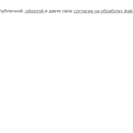
 публичной
офертой
и даете свое
согласие на обработку фа
Цветной
Атриум
S
M
L
XL
XXL
S
M
L
Ю
КОН