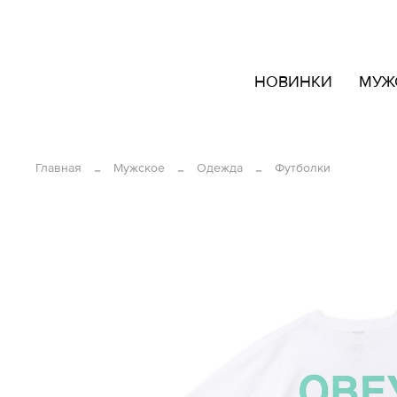
кать
НОВИНКИ
МУЖ
овары
ашем
йте
Главная
Мужское
Одежда
Футболки